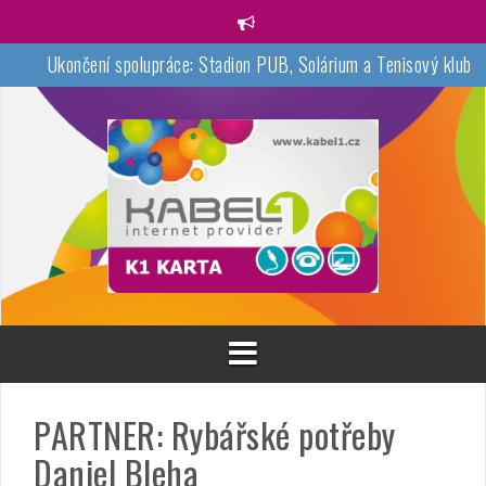
Přejít
k
obsahu
Ukončení spolupráce: Stadion PUB, Solárium a Tenisový klub
webu
Veselý sekáč – ukončení spolupráce
Ukončení spolupráce M.B.M. Drozd
Ukončení spolupráce s partnerem Thun 1794 a.s
Nový partner: Don Kebab
PARTNER: Rybářské potřeby
Daniel Bleha