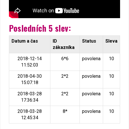
Posledních 5 slev:
Datum a čas
ID
Status
Sleva
zákazníka
2018-12-14
6*6
povolena
10
11:52:03
2018-04-30
2*2
povolena
10
15:07:18
2018-03-28
2*2
povolena
10
17:36:34
2018-03-28
8*
povolena
10
12:45:34