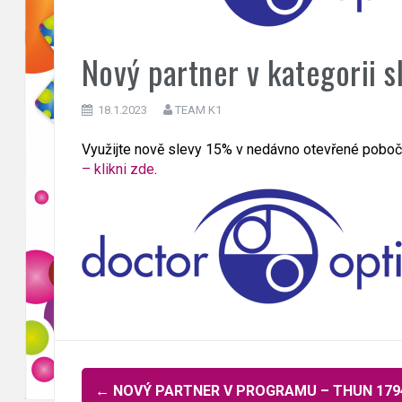
Nový partner v kategorii
18.1.2023
TEAM K1
Využijte nově slevy 15% v nedávno otevřené pobočc
– klikni zde
.
Navigace
←
NOVÝ PARTNER V PROGRAMU – THUN 1794