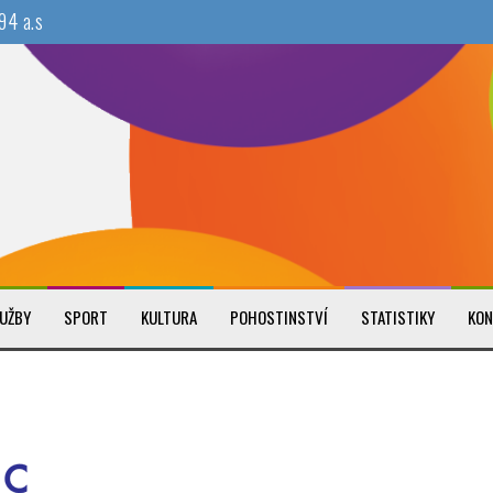
94 a.s
um a Tenisový klub
UŽBY
SPORT
KULTURA
POHOSTINSTVÍ
STATISTIKY
KON