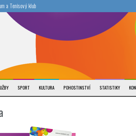
um a Tenisový klub
94 a.s
UŽBY
SPORT
KULTURA
POHOSTINSTVÍ
STATISTIKY
KON
a