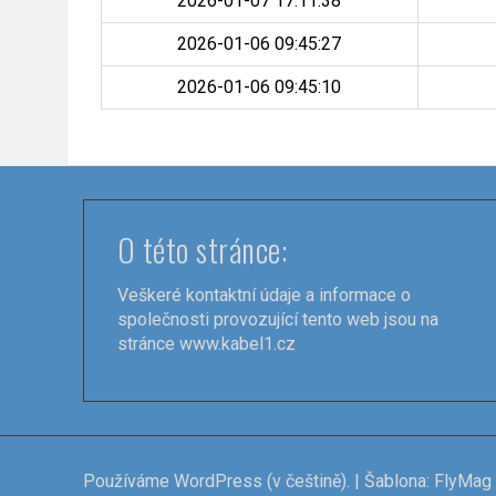
2026-01-07 17:11:38
2026-01-06 09:45:27
2026-01-06 09:45:10
O této stránce:
Veškeré kontaktní údaje a informace o
společnosti provozující tento web jsou na
stránce
www.kabel1.cz
Používáme WordPress (v češtině).
|
Šablona:
FlyMag