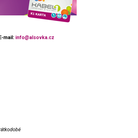
E-mail:
info@alsovka.cz
krátkodobé