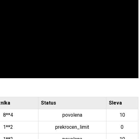
zníka
Status
Sleva
8**4
povolena
10
1**2
prekrocen_limit
0