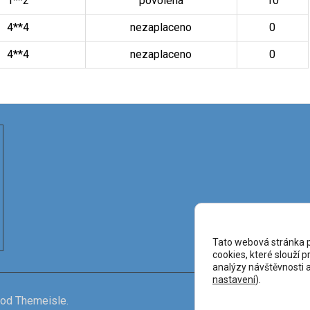
1**2
povolena
10
4**4
nezaplaceno
0
4**4
nezaplaceno
0
Tato webová stránka p
cookies, které slouží 
analýzy návštěvnosti a 
nastavení
).
od Themeisle.