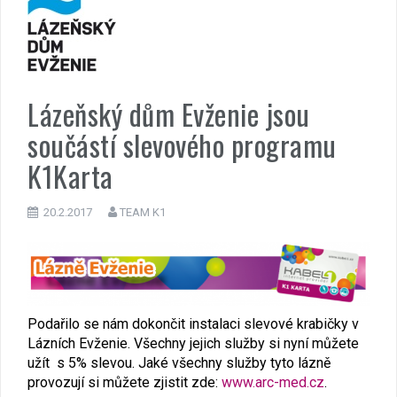
Lázeňský dům Evženie jsou
součástí slevového programu
K1Karta
20.2.2017
TEAM K1
Podařilo se nám dokončit instalaci slevové krabičky v
Lázních Evženie. Všechny jejich služby si nyní můžete
užít s 5% slevou. Jaké všechny služby tyto lázně
provozují si můžete zjistit zde:
www.arc-med.cz
.