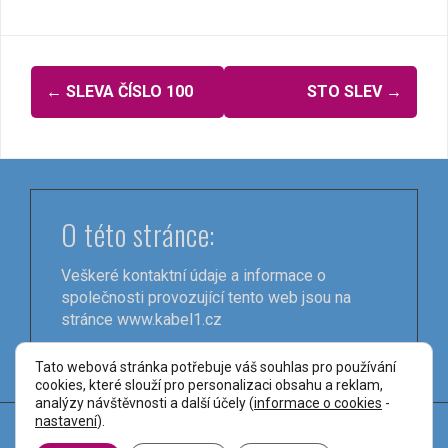
Navigace
←
SLEVA ČÍSLO 100
STO SLEV
→
pro
příspěvky
O této stránce:
Veškeré kontaktní údaje a informace o
společnosti provozující tento web jsou na
stránce
www.kabel1.cz
Tato webová stránka potřebuje váš souhlas pro používání
cookies, které slouží pro personalizaci obsahu a reklam,
analýzy návštěvnosti a další účely (
informace o cookies
-
nastavení
).
Používáme WordPress (v češtině).
|
Šablona:
FlyMag