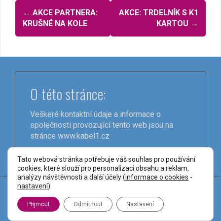
Navigace
←
AKCE PARTNERA:
AKCE: TRDELNÍK S K1
pro
KRUŠNÉ NA KOLE
KARTOU
→
příspěvky
O této stránce:
Veškeré kontaktní údaje a informace o
společnosti provozující tento web jsou na
stránce
www.kabel1.cz
Tato webová stránka potřebuje váš souhlas pro používání
cookies, které slouží pro personalizaci obsahu a reklam,
analýzy návštěvnosti a další účely (
informace o cookies
-
nastavení
).
Používáme WordPress (v češtině).
|
Šablona:
FlyMag
Přijmout
Odmítnout
Nastavení
od Themeisle.