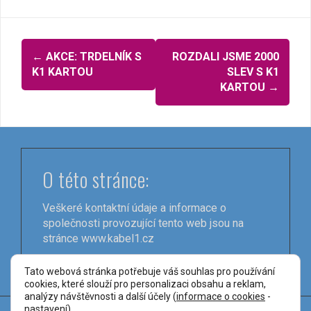
Navigace
←
AKCE: TRDELNÍK S
ROZDALI JSME 2000
pro
K1 KARTOU
SLEV S K1
KARTOU
→
příspěvky
O této stránce:
Veškeré kontaktní údaje a informace o
společnosti provozující tento web jsou na
stránce
www.kabel1.cz
Tato webová stránka potřebuje váš souhlas pro používání
cookies, které slouží pro personalizaci obsahu a reklam,
analýzy návštěvnosti a další účely (
informace o cookies
-
nastavení
).